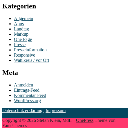
Kategorien
Allgemein
Apps
Landtag
Markup
One Page
Presse
Presseinformation
Responsive
Wahlkreis / vor Ort
Meta
Anmelden
Eintrags-Feed
Kommentar-Feed
WordPress.org
Datenschutzerklärung
|
Impressum
Copyright © 2026 Stefan Klein, MdL
–
OnePress
Theme von
FameThemes