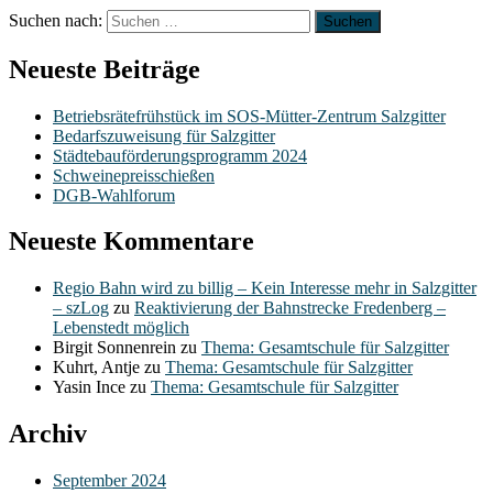
Suchen nach:
Neueste Beiträge
Betriebsrätefrühstück im SOS-Mütter-Zentrum Salzgitter
Bedarfszuweisung für Salzgitter
Städtebauförderungsprogramm 2024
Schweinepreisschießen
DGB-Wahlforum
Neueste Kommentare
Regio Bahn wird zu billig – Kein Interesse mehr in Salzgitter
– szLog
zu
Reaktivierung der Bahnstrecke Fredenberg –
Lebenstedt möglich
Birgit Sonnenrein
zu
Thema: Gesamtschule für Salzgitter
Kuhrt, Antje
zu
Thema: Gesamtschule für Salzgitter
Yasin Ince
zu
Thema: Gesamtschule für Salzgitter
Archiv
September 2024