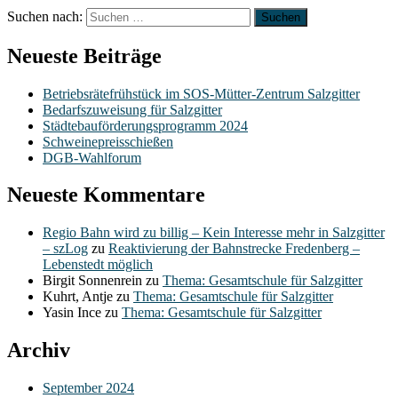
Suchen nach:
Neueste Beiträge
Betriebsrätefrühstück im SOS-Mütter-Zentrum Salzgitter
Bedarfszuweisung für Salzgitter
Städtebauförderungsprogramm 2024
Schweinepreisschießen
DGB-Wahlforum
Neueste Kommentare
Regio Bahn wird zu billig – Kein Interesse mehr in Salzgitter
– szLog
zu
Reaktivierung der Bahnstrecke Fredenberg –
Lebenstedt möglich
Birgit Sonnenrein
zu
Thema: Gesamtschule für Salzgitter
Kuhrt, Antje
zu
Thema: Gesamtschule für Salzgitter
Yasin Ince
zu
Thema: Gesamtschule für Salzgitter
Archiv
September 2024