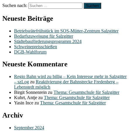
Suchen nach:
Neueste Beiträge
Betriebsrätefrühstück im SOS-Mütter-Zentrum Salzgitter
Bedarfszuweisung für Salzgitter
Städtebauförderungsprogramm 2024
Schweinepreisschießen
DGB-Wahlforum
Neueste Kommentare
Regio Bahn wird zu billig – Kein Interesse mehr in Salzgitter
– szLog
zu
Reaktivierung der Bahnstrecke Fredenberg –
Lebenstedt möglich
Birgit Sonnenrein
zu
Thema: Gesamtschule für Salzgitter
Kuhrt, Antje
zu
Thema: Gesamtschule für Salzgitter
Yasin Ince
zu
Thema: Gesamtschule für Salzgitter
Archiv
September 2024