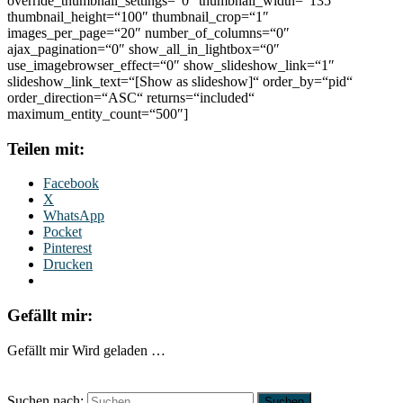
override_thumbnail_settings=“0″ thumbnail_width=“135″
thumbnail_height=“100″ thumbnail_crop=“1″
images_per_page=“20″ number_of_columns=“0″
ajax_pagination=“0″ show_all_in_lightbox=“0″
use_imagebrowser_effect=“0″ show_slideshow_link=“1″
slideshow_link_text=“[Show as slideshow]“ order_by=“pid“
order_direction=“ASC“ returns=“included“
maximum_entity_count=“500″]
Teilen mit:
Facebook
X
WhatsApp
Pocket
Pinterest
Drucken
Gefällt mir:
Gefällt mir
Wird geladen …
Suchen nach: