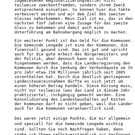
zugewiesenen Regionalisierungsmittel nicht
teilweise zweckentfremden, sondern ihrem Zweck
entsprechend einsetzen. So können hier die Takte
verbessert werden und wir dem Ziel des zweiten
Gleises näherkommen. Mein Ziel ist es, das in den
nächsten fünf Jahren eine Zusage für das zweite
Gleis zu bekommen und damit auch eine
Unterführung am Bahnübergang möglich zu machen.
Ein weiterer Punkt ist das Geld für die Kommunen.
Die Gemeinde Lengede ist eine der Kommunen, die
finanziell gesund sind. Das ist gut und spricht
auch für die gute Arbeit des Bürgermeisters und
der Politik, aber dennoch kann es nicht
hingenommen werden, dass die Landesregierung den
Kommunen durch die Senkung der Verbundquote um 1%
pro Jahr etwa 150 Millionen jährlich seit 2005
vorenthalten hat. Durch die deutlich gestiegenen
Landessteuereinnahmen dürfte es sich jetzt um
einen höheren Betrag handeln. Diese Kürzung muss,
nicht nur teilweise (was das Land in diesem Jahr
praktizierte), rückgängig gemacht werden. Eine
Konsolidierung des Landeshaushaltes auf Kosten
der Kommunen darf es nicht geben, weil die Länder
auch für die Kommunen verantwortlich sind.
Das waren jetzt einige Punkte, die mir allgemein
und speziell für die Gemeinde Lengede wichtig
sind. Sollten Sie noch Nachfragen haben, dann
stehe ich Ihnen selbstverständlich zur Verfügung.