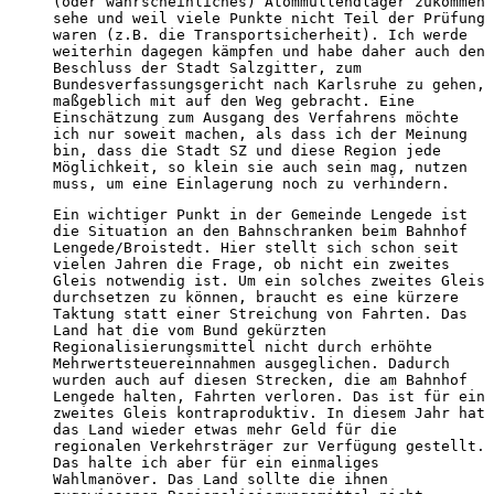
(oder wahrscheinliches) Atommüllendlager zukommen
sehe und weil viele Punkte nicht Teil der Prüfung
waren (z.B. die Transportsicherheit). Ich werde
weiterhin dagegen kämpfen und habe daher auch den
Beschluss der Stadt Salzgitter, zum
Bundesverfassungsgericht nach Karlsruhe zu gehen,
maßgeblich mit auf den Weg gebracht. Eine
Einschätzung zum Ausgang des Verfahrens möchte
ich nur soweit machen, als dass ich der Meinung
bin, dass die Stadt SZ und diese Region jede
Möglichkeit, so klein sie auch sein mag, nutzen
muss, um eine Einlagerung noch zu verhindern.
Ein wichtiger Punkt in der Gemeinde Lengede ist
die Situation an den Bahnschranken beim Bahnhof
Lengede/Broistedt. Hier stellt sich schon seit
vielen Jahren die Frage, ob nicht ein zweites
Gleis notwendig ist. Um ein solches zweites Gleis
durchsetzen zu können, braucht es eine kürzere
Taktung statt einer Streichung von Fahrten. Das
Land hat die vom Bund gekürzten
Regionalisierungsmittel nicht durch erhöhte
Mehrwertsteuereinnahmen ausgeglichen. Dadurch
wurden auch auf diesen Strecken, die am Bahnhof
Lengede halten, Fahrten verloren. Das ist für ein
zweites Gleis kontraproduktiv. In diesem Jahr hat
das Land wieder etwas mehr Geld für die
regionalen Verkehrsträger zur Verfügung gestellt.
Das halte ich aber für ein einmaliges
Wahlmanöver. Das Land sollte die ihnen