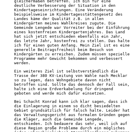
gleichermaßen betreffen. Ich bin für eine
deutliche Verbesserung der Situation in den
Kindertageseinrichtungen. Eine Veränderung
beispielsweise im Kindertagesstättengesetz des
Landes käme der Qualität z.B. in allen
Kindergärten meines Wahlkreises zugute. Die
Gemeinde Lengede war Vorreiter bei der Einführung
eines kostenfreien Kindergartenjahres. Das Land
hat sich jetzt entschieden ebenfalls ein Jahr,
das letzte Jahr, kostenfrei zu stellen. Das halte
ich für einen guten Anfang. Mein Ziel ist es eine
generelle Beitragsfreiheit beim Besuch von
Kindergärten zu erreichen. Zudem müssen spezielle
Programme mehr Gewicht bekommen und verbessert
werden.
Ein weiteres Ziel ist selbstverständlich die
Trasse der 380 KV-Leitung von Wahle nach Mecklar
so zu legen, dass Wohngebiete davon nicht
betroffen sind. Sollte das dennoch der Fall sein,
halte ich eine Erdverkabelung für dringend
geboten und werde mich dafür einsetzen.
Bei Schacht Konrad kann ich klar sagen, dass ich
die Einlagerung in einem so dicht besiedelten
Gebiet grundsätzlich für falsch halte. Leider hat
das Verwaltungsgericht aus formalen Gründen gegen
die Kläger, auch die Gemeinde Lengede,
entschieden. Ich bedauere das sehr, weil ich auf
diese Region große Probleme durch ein mögliches