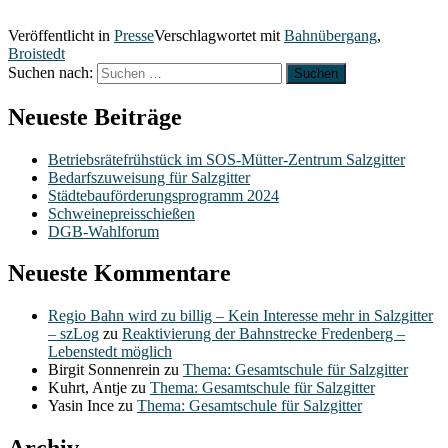
Veröffentlicht in
Presse
Verschlagwortet mit
Bahnübergang
,
Broistedt
Suchen nach:
Neueste Beiträge
Betriebsrätefrühstück im SOS-Mütter-Zentrum Salzgitter
Bedarfszuweisung für Salzgitter
Städtebauförderungsprogramm 2024
Schweinepreisschießen
DGB-Wahlforum
Neueste Kommentare
Regio Bahn wird zu billig – Kein Interesse mehr in Salzgitter
– szLog
zu
Reaktivierung der Bahnstrecke Fredenberg –
Lebenstedt möglich
Birgit Sonnenrein
zu
Thema: Gesamtschule für Salzgitter
Kuhrt, Antje
zu
Thema: Gesamtschule für Salzgitter
Yasin Ince
zu
Thema: Gesamtschule für Salzgitter