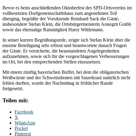
Bevor es beim anschließenden Oktoberfest des SPD-Ortsvereins im
vollbesetzten Dorfgemeinschaftshaus zum angenehmen Teil
überging, begrüßte der Vorsitzende Reinhard Sack die Gäste,
insbesondere Stefan Klein, die Ortsbürgermeisterin Annegrit Grabb
sowie das ehemalige Ratsmitglied Harry Wildemann.
In seiner kurzen Begrüßungsrede, zeigte sich Stefan Klein über die
enorme Beteiligung sehr erfreut und beantwortete danach Fragen
der Gäste. Er versicherte, die beanstandeten Angelegenheiten
aufzunehmen, sowie sich für die vorgeschlagenen Verbesserungen
im Ort, bei den entsprechenden Stellen einzusetzen.
Mit einem zünftig bayerischen Buffet, bei dem die obligatorischen
Weißwürste und der Schweinsbraten mit Sauerkraut natürlich nicht
fehlen durften, wurde der Nachmittag in fröhlicher Runde
fortgesetzt.
Teilen mit:
Facebook
X
WhatsApp
Pocket
Pinterest