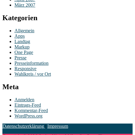
März 2007
Kategorien
Allgemein
Apps
Landtag
Markup
One Page
Presse
Presseinformation
Responsive
Wahlkreis / vor Ort
Meta
Anmelden
Eintrags-Feed
Kommentar-Feed
WordPress.org
Datenschutzerklärung
|
Impressum