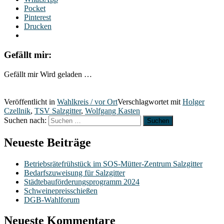
Pocket
Pinterest
Drucken
Gefällt mir:
Gefällt mir
Wird geladen …
Veröffentlicht in
Wahlkreis / vor Ort
Verschlagwortet mit
Holger
Czellnik
,
TSV Salzgitter
,
Wolfgang Kasten
Suchen nach:
Neueste Beiträge
Betriebsrätefrühstück im SOS-Mütter-Zentrum Salzgitter
Bedarfszuweisung für Salzgitter
Städtebauförderungsprogramm 2024
Schweinepreisschießen
DGB-Wahlforum
Neueste Kommentare