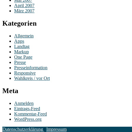
Mai 2007
April 2007
März 2007
Kategorien
Allgemein
Apps
Landtag
Markup
One Page
Presse
Presseinformation
Responsive
Wahlkreis / vor Ort
Meta
Anmelden
Eintrags-Feed
Kommentar-Feed
WordPress.org
Datenschutzerklärung
|
Impressum