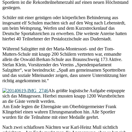
Sportlern ist die Rekordteilnehmerzahl auf einen neuen Höchststand
gestiegen.
Schüler mit einer geistigen oder körperlichen Behinderung aus
insgesamt elf Schulen machten sich auf den Weg nach Lebenstedt,
um beim Weitsprung, Werfen und dem Kurzstreckenlauf das
Deutsche Sportabzeichen zu erwerben. Die weiteste Anreise hatten
hierbei 40 Teilnehmer der Pestalozzischule aus Duderstadt.
Während Salzgitter mit der Maria-Montessori- und der Tom-
Mutters-Schule mit knapp 200 Schülern vertreten war, entsandte
allein die Oswald-Berkan-Schule aus Braunschweig 173 Aktive.
Stefan Klein, Vorsitzender des Vereins „Spendenparlament
Salzgitter“, war beeindruckt: „Spaß am gemeinsamen Sporttreiben
und das soziale Miteinander zeigen, dass unsere Unterstützung hier
richtig angekommen ist.“
Als größte logistische Aufgabe entpuppte
sich das Mittagessen. Hierbei mussten knapp 1200 Wurstbrötchen
an die Gäste verteilt werden.
Am Ende legten die Ehrengäste um Oberbürgermeister Frank
Klingebiel einen wahren Ehrungsmarathon hin. Alle Sportler
wurden für die Teilnahme mit einer Medaille geehrt.
Nach zwei schlaflosen Nächten war Karl-Heinz Mull sichtlich