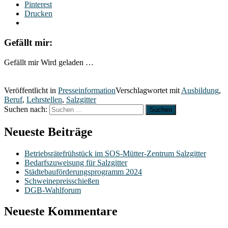
Pinterest
Drucken
Gefällt mir:
Gefällt mir
Wird geladen …
Veröffentlicht in
Presseinformation
Verschlagwortet mit
Ausbildung
,
Beruf
,
Lehrstellen
,
Salzgitter
Suchen nach:
Neueste Beiträge
Betriebsrätefrühstück im SOS-Mütter-Zentrum Salzgitter
Bedarfszuweisung für Salzgitter
Städtebauförderungsprogramm 2024
Schweinepreisschießen
DGB-Wahlforum
Neueste Kommentare