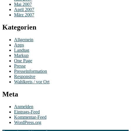
Mai 2007
April 2007
März 2007
Kategorien
Allgemein
Apps
Landtag
Markup
One Page
Presse
Presseinformation
Responsive
Wahlkreis / vor Ort
Meta
Anmelden
Eintrags-Feed
Kommentar-Feed
WordPress.org